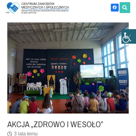
AKCJA „ZDROWO I WESOŁO”
3 lata temu