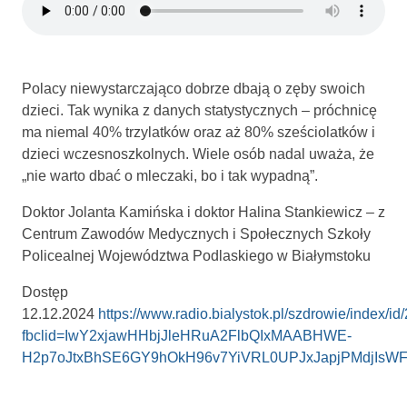
Polacy niewystarczająco dobrze dbają o zęby swoich
dzieci. Tak wynika z danych statystycznych – próchnicę
ma niemal 40% trzylatków oraz aż 80% sześciolatków i
dzieci wczesnoszkolnych. Wiele osób nadal uważa, że
„nie warto dbać o mleczaki, bo i tak wypadną”.
Doktor Jolanta Kamińska i doktor Halina Stankiewicz – z
Centrum Zawodów Medycznych i Społecznych Szkoły
Policealnej Województwa Podlaskiego w Białymstoku
Dostęp
12.12.2024
https://www.radio.bialystok.pl/szdrowie/index/i
fbclid=IwY2xjawHHbjJleHRuA2FlbQIxMAABHWE-
H2p7oJtxBhSE6GY9hOkH96v7YiVRL0UPJxJapjPMdjIsW