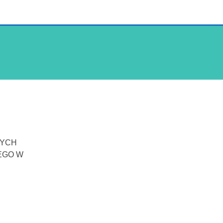
NYCH
EGO W