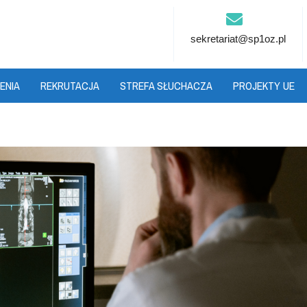
sekretariat@sp1oz.pl
ENIA
REKRUTACJA
STREFA SŁUCHACZA
PROJEKTY UE