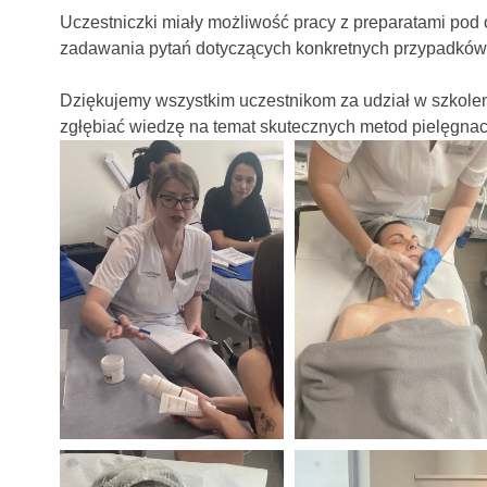
Uczestniczki
miały
możliwość
pracy
z
preparatami
pod
zadawania
pytań
dotyczących
konkretnych
przypadkó
Dziękujemy
wszystkim
uczestnikom
za
udział
w
szkole
zgłębiać
wiedzę
na
temat
skutecznych
metod
pielęgnac