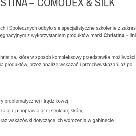
STINA – COMODEX & SILK
h i Społecznych
odbyło
się
specjalistyczne
szkolenie
z
zakres
lęgnacyjnym
z
wykorzystaniem
produktów
marki
Christina
–
lini
hristina,
która
w
sposób
kompleksowy
przedstawiła
możliwości
nia
produktów,
przez
analizę
wskazań
i
przeciwwskazań,
aż
po
ry
problematycznej
i
trądzikowej,
zającej
i
poprawiającej
strukturę
skóry,
oraz
wskazówki
dotyczące
ich
wdrożenia
w
gabinecie