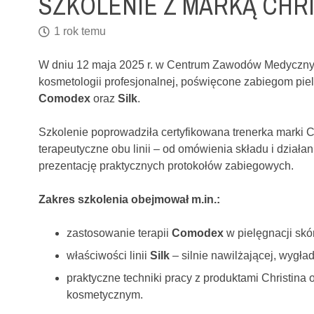
SZKOLENIE Z MARKĄ CHRI
1 rok temu
W
dniu
12
maja
2025
r.
w
Centrum
Zawodów Medycznyc
kosmetologii
profesjonalnej,
poświęcone
zabiegom
pie
Comodex
oraz
Silk
.
Szkolenie
poprowadziła
certyfikowana
trenerka
marki
C
terapeutyczne
obu
linii –
od
omówienia
składu
i
działa
prezentację
praktycznych
protokołów
zabiegowych.
Zakres
szkolenia
obejmował
m.
in.:
zastosowanie
terapii
Comodex
w
pielęgnacji
skó
właściwości
linii
Silk
–
silnie
nawilżającej,
wygład
praktyczne
techniki
pracy
z
produktami
Christina
kosmetycznym.