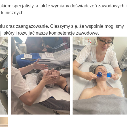
okiem
specjalisty,
a
także
wymiany
doświadczeń
zawodowych
i
w
klinicznych.
niu
oraz
zaangażowanie.
Cieszymy
się,
że
wspólnie
mogliśmy
ji
skóry
i
rozwijać
nasze
kompetencje
zawodowe.