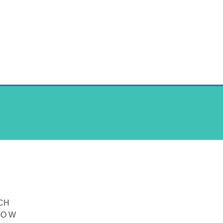
CH
GO W