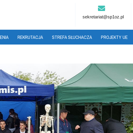
sekretariat@sp1oz.pl
ENIA
REKRUTACJA
STREFA SŁUCHACZA
PROJEKTY UE