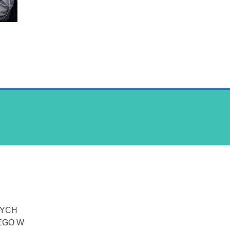
NYCH
EGO W