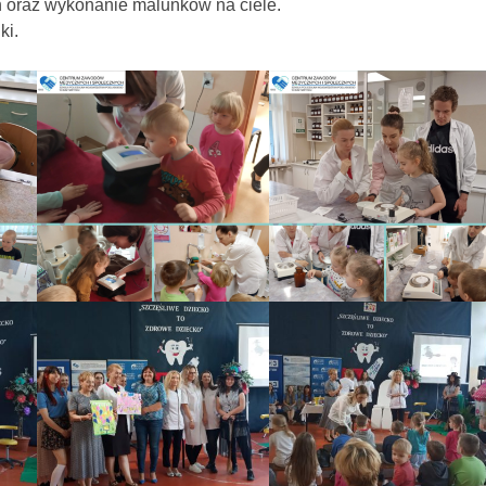
 oraz wykonanie malunków na ciele.
ki.