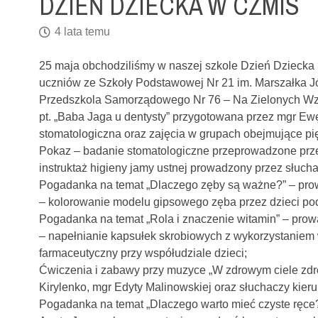
DZIEŃ DZIECKA W CZMIS
4 lata temu
25 maja obchodziliśmy w naszej szkole Dzień Dziecka 
uczniów ze Szkoły Podstawowej Nr 21 im. Marszałka Jó
Przedszkola Samorządowego Nr 76 – Na Zielonych Wzgó
pt. „Baba Jaga u dentysty” przygotowana przez mgr Ewę
stomatologiczna oraz zajęcia w grupach obejmujące pi
Pokaz – badanie stomatologiczne przeprowadzone prze
instruktaż higieny jamy ustnej prowadzony przez słucha
Pogadanka na temat „Dlaczego zęby są ważne?” – pro
– kolorowanie modelu gipsowego zęba przez dzieci pod
Pogadanka na temat „Rola i znaczenie witamin” – pro
– napełnianie kapsułek skrobiowych z wykorzystaniem 
farmaceutyczny przy współudziale dzieci;
Ćwiczenia i zabawy przy muzyce „W zdrowym ciele zdr
Kirylenko, mgr Edyty Malinowskiej oraz słuchaczy kier
Pogadanka na temat „Dlaczego warto mieć czyste ręce?