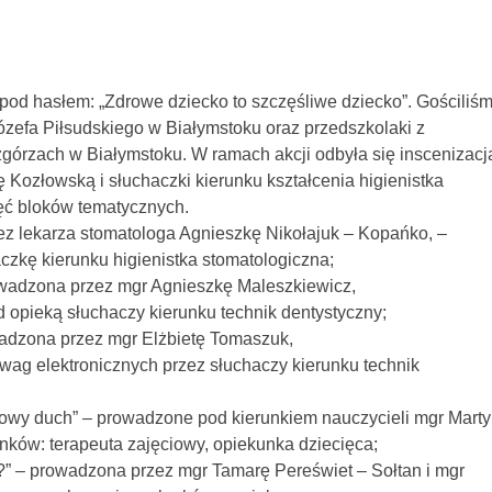
pod hasłem: „Zdrowe dziecko to szczęśliwe dziecko”. Gościliś
zefa Piłsudskiego w Białymstoku oraz przedszkolaki z
rzach w Białymstoku. W ramach akcji odbyła się inscenizacj
 Kozłowską i słuchaczki kierunku kształcenia higienistka
ęć bloków tematycznych.
z lekarza stomatologa Agnieszkę Nikołajuk – Kopańko, –
czkę kierunku higienistka stomatologiczna;
wadzona przez mgr Agnieszkę Maleszkiewicz,
 opieką słuchaczy kierunku technik dentystyczny;
wadzona przez mgr Elżbietę Tomaszuk,
wag elektronicznych przez słuchaczy kierunku technik
owy duch” – prowadzone pod kierunkiem nauczycieli mgr Marty
unków: terapeuta zajęciowy, opiekunka dziecięca;
” – prowadzona przez mgr Tamarę Pereświet – Sołtan i mgr