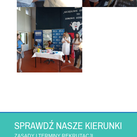
SPRAWDŹ NASZE KIERUNKI
ZASADY I TERMINY REKRUTACJI